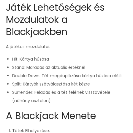
Játék Lehetőségek és
Mozdulatok a
Blackjackben
A játékos mozdulatai:
Hit: Kártya húzása
Stand: Maradás az aktuális értéknél
Double Down: Tét megduplázása kártya húzása előtt
Split: Kártyák szétválasztása két kézre
Surrender: Feladás és a tét felének visszavétele
(néhány asztalon)
A Blackjack Menete
Tétek Elhelyezése.