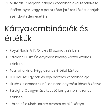
Mutatás: A legjobb ötlapos kombinációval rendelkező
játékos nyer, vagy a potot több játékos között osztják
szét döntetlen esetén.
Kártyakombinációk és
értékük
Royal Flush: A, K, Q, J és 10 azonos színben.
Straight Flush: Öt egymást követő kártya azonos
színben.
Four of a Kind: Négy azonos értékű kártya.
Full House: Egy pár és egy hármas kombinációja.
Flush: Öt azonos színű, de nem egymást követő kártya.
Straight: Öt egymást követő kártya, nem azonos
színben.
Three of a Kind: Három azonos értékű kártya.