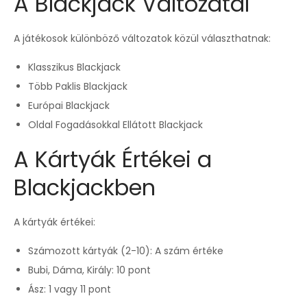
A Blackjack Változatai
A játékosok különböző változatok közül választhatnak:
Klasszikus Blackjack
Több Paklis Blackjack
Európai Blackjack
Oldal Fogadásokkal Ellátott Blackjack
A Kártyák Értékei a
Blackjackben
A kártyák értékei:
Számozott kártyák (2-10): A szám értéke
Bubi, Dáma, Király: 10 pont
Ász: 1 vagy 11 pont