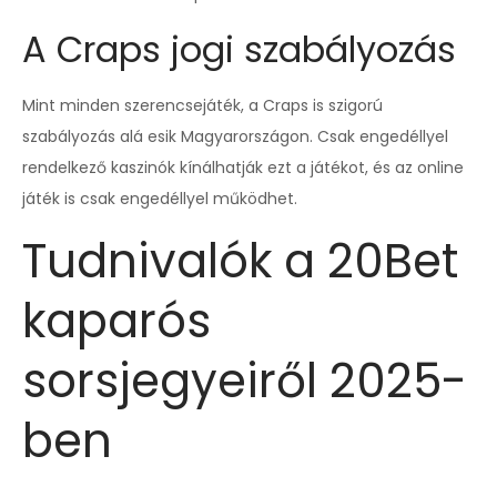
A Craps jogi szabályozás
Mint minden szerencsejáték, a Craps is szigorú
szabályozás alá esik Magyarországon. Csak engedéllyel
rendelkező kaszinók kínálhatják ezt a játékot, és az online
játék is csak engedéllyel működhet.
Tudnivalók a 20Bet
kaparós
sorsjegyeiről 2025-
ben