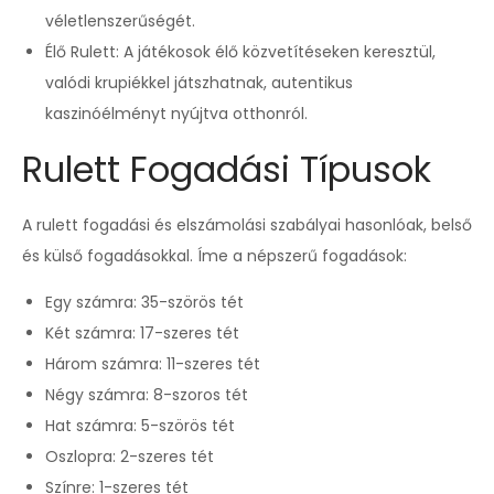
véletlenszerűségét.
Élő Rulett: A játékosok élő közvetítéseken keresztül,
valódi krupiékkel játszhatnak, autentikus
kaszinóélményt nyújtva otthonról.
Rulett Fogadási Típusok
A rulett fogadási és elszámolási szabályai hasonlóak, belső
és külső fogadásokkal. Íme a népszerű fogadások:
Egy számra: 35-szörös tét
Két számra: 17-szeres tét
Három számra: 11-szeres tét
Négy számra: 8-szoros tét
Hat számra: 5-szörös tét
Oszlopra: 2-szeres tét
Színre: 1-szeres tét