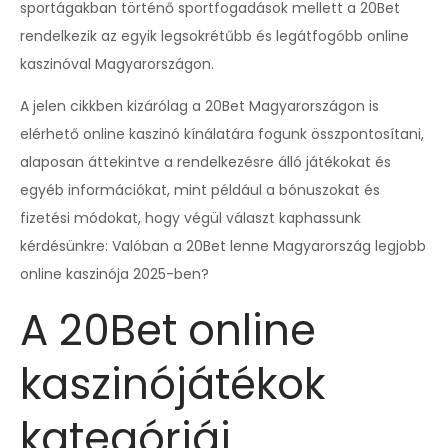
sportágakban történő sportfogadások mellett a 20Bet
rendelkezik az egyik legsokrétűbb és legátfogóbb online
kaszinóval Magyarországon.
A jelen cikkben kizárólag a 20Bet Magyarországon is
elérhető online kaszinó kínálatára fogunk összpontosítani,
alaposan áttekintve a rendelkezésre álló játékokat és
egyéb információkat, mint például a bónuszokat és
fizetési módokat, hogy végül választ kaphassunk
kérdésünkre: Valóban a 20Bet lenne Magyarország legjobb
online kaszinója 2025-ben?
A 20Bet online
kaszinójátékok
kategóriái