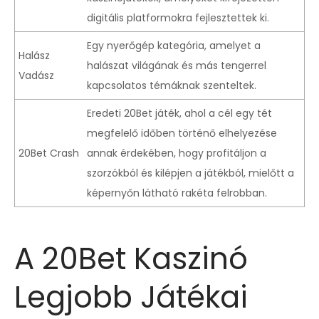
digitális platformokra fejlesztettek ki.
Egy nyerőgép kategória, amelyet a
Halász
halászat világának és más tengerrel
Vadász
kapcsolatos témáknak szenteltek.
Eredeti 20Bet játék, ahol a cél egy tét
megfelelő időben történő elhelyezése
20Bet Crash
annak érdekében, hogy profitáljon a
szorzókból és kilépjen a játékból, mielőtt a
képernyőn látható rakéta felrobban.
A 20Bet Kaszinó
Legjobb Játékai