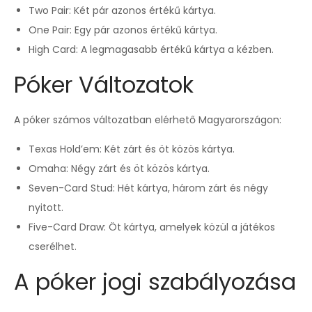
Two Pair: Két pár azonos értékű kártya.
One Pair: Egy pár azonos értékű kártya.
High Card: A legmagasabb értékű kártya a kézben.
Póker Változatok
A póker számos változatban elérhető Magyarországon:
Texas Hold’em: Két zárt és öt közös kártya.
Omaha: Négy zárt és öt közös kártya.
Seven-Card Stud: Hét kártya, három zárt és négy
nyitott.
Five-Card Draw: Öt kártya, amelyek közül a játékos
cserélhet.
A póker jogi szabályozása