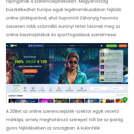
rajonganak a szerencsejátékokért. Magyarország
büszkélkedhet Európa egyik legdinamikusabban fejlődő
online játékiparával, ahol Soprontól Záhonyig havonta
összesen több százmillió eurónyi tétet tesznek meg az
online kaszinójátékok és sportfogadások szerelmesei.
A 20Bet az online szerencsejáték-szektor egyik vezető
márkája, amely meghatározó szerepet tölt be az iparág
gyors fejlődésében az országban. A különféle