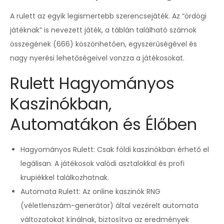
A rulett az egyik legismertebb szerencsejáték. Az “ördögi
játéknak” is nevezett játék, a táblán található számok
összegének (666) köszönhetően, egyszerűségével és
nagy nyerési lehetőségeivel vonzza a játékosokat.
Rulett Hagyományos
Kaszinókban,
Automatákon és Élőben
Hagyományos Rulett: Csak földi kaszinókban érhető el
legálisan. A játékosok valódi asztalokkal és profi
krupiékkel találkozhatnak.
Automata Rulett: Az online kaszinók RNG
(véletlenszám-generátor) által vezérelt automata
változatokat kínálnak, biztosítva az eredmények